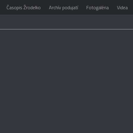
Časopis Žrodelko
Archív podujatí
Fotogaléria
Videa
/5/656d7bc8-f0ba-4b15-9695-f511a0411284/ruzbasskypramen.sk