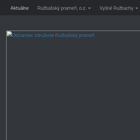
Aktuálne
Ružbašský prameň, o.z.
Vyšné Ružbachy
Preskočiť na obsah
Warning
: Constant FORCE_SSL_ADMIN already defined in
/data/6