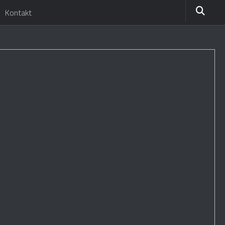
Kontakt
/web/wp-config.php
on line
93