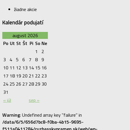
žiadne akcie
Kalendár podujatí
august 2026
Po
Ut
St
Št
Pi
So
Ne
1
2
3
4
5
6
7
8
9
10
11
12
13
14
15
16
17
18
19
20
21
22
23
24
25
26
27
28
29
30
31
« júl
sep »
Warning
: Undefined array key "failure" in
/data/6/5/656d7bc8-f0ba-4b15-9695-
f511a0411284/ruzbasskypramen.sk/web/wp-