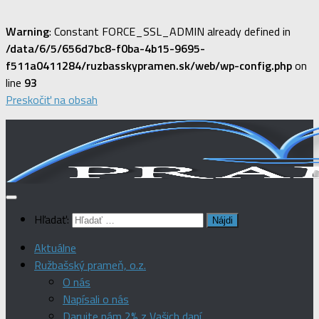
Warning
: Constant FORCE_SSL_ADMIN already defined in
/data/6/5/656d7bc8-f0ba-4b15-9695-
f511a0411284/ruzbasskypramen.sk/web/wp-config.php
on
line
93
Preskočiť na obsah
Hľadať:
Aktuálne
Ružbašský prameň, o.z.
O nás
Napísali o nás
Darujte nám 2% z Vašich daní