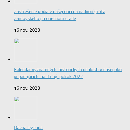
Zastrešenie pódia v našej obci na nádvorí grófa
Zámoyského pri obecnom úrade
16 nov, 2023
Kalendár významných historických udalostí v našej obci
pripadajúcich na druhý polrok 2022
16 nov, 2023
Dávna legenda