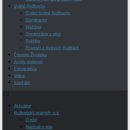
Vyšné Ružbachy
O obci Vyšné Ružbachy
Dominanty
História
Organizácie v obci
Politika
Povesti z Vyšných Ružbách
Časopis Žrodelko
Archív podujatí
Fotogaléria
Videa
Kontakt
Aktuálne
Ružbašský prameň, o.z.
O nás
Napísali o nás