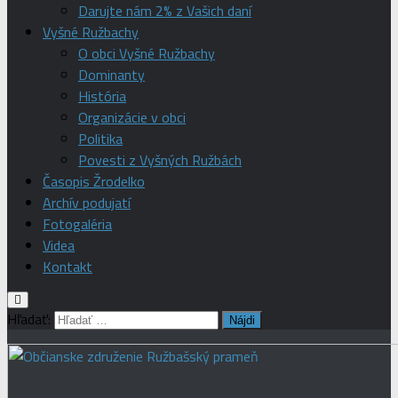
Darujte nám 2% z Vašich daní
Vyšné Ružbachy
O obci Vyšné Ružbachy
Dominanty
História
Organizácie v obci
Politika
Povesti z Vyšných Ružbách
Časopis Žrodelko
Archív podujatí
Fotogaléria
Videa
Kontakt
Hľadať: