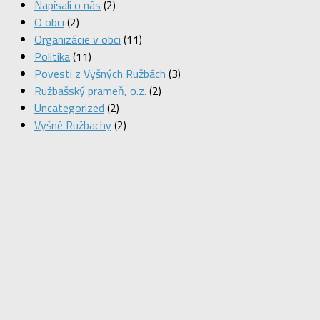
Napísali o nás
(2)
O obci
(2)
Organizácie v obci
(11)
Politika
(11)
Povesti z Vyšných Ružbách
(3)
Ružbašský prameň, o.z.
(2)
Uncategorized
(2)
Vyšné Ružbachy
(2)