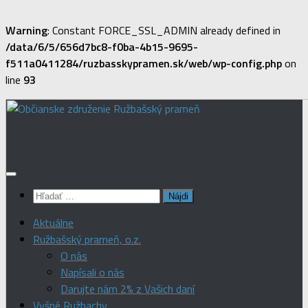
Warning
: Constant FORCE_SSL_ADMIN already defined in
/data/6/5/656d7bc8-f0ba-4b15-9695-
f511a0411284/ruzbasskypramen.sk/web/wp-config.php
on
line
93
Preskočiť
na
obsah
Hľadať:
Aktuálne
Ružbašský prameň, o.z.
O nás
Napísali o nás
Darujte nám 2% z Vašich daní
Vyšné Ružbachy