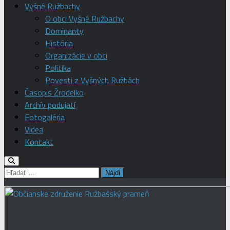
Vyšné Ružbachy
O obci Vyšné Ružbachy
Dominanty
História
Organizácie v obci
Politika
Povesti z Vyšných Ružbách
Časopis Žrodelko
Archív podujatí
Fotogaléria
Videa
Kontakt
Hľadať: