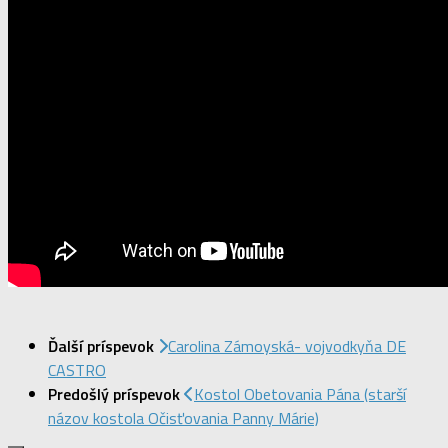
Ďalší príspevok
Carolina Zámoyská- vojvodkyňa DE
CASTRO
Predošlý príspevok
Kostol Obetovania Pána (starší
názov kostola Očisťovania Panny Márie)