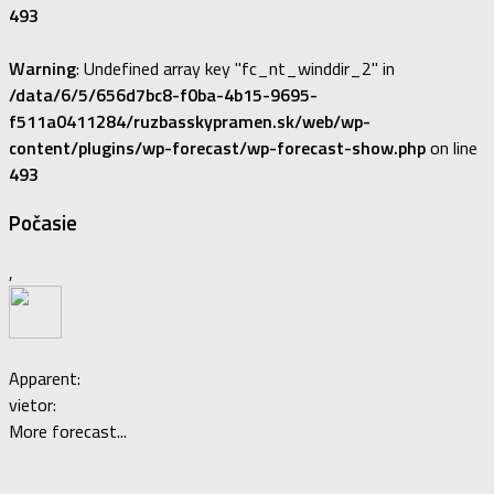
493
Warning
: Undefined array key "fc_nt_winddir_2" in
/data/6/5/656d7bc8-f0ba-4b15-9695-
f511a0411284/ruzbasskypramen.sk/web/wp-
content/plugins/wp-forecast/wp-forecast-show.php
on line
493
Počasie
,
Apparent:
vietor:
More forecast...