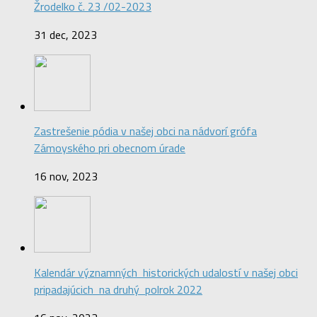
Žrodelko č. 23 /02-2023
31 dec, 2023
Zastrešenie pódia v našej obci na nádvorí grófa
Zámoyského pri obecnom úrade
16 nov, 2023
Kalendár významných historických udalostí v našej obci
pripadajúcich na druhý polrok 2022