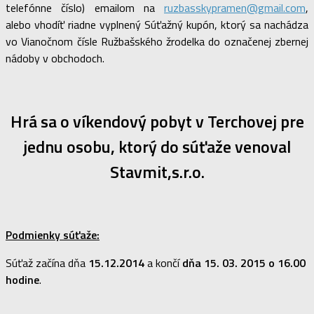
telefónne číslo) emailom na
ruzbasskypramen@gmail.com
,
alebo vhodíť riadne vyplnený Súťažný kupón, ktorý sa nachádza
vo Vianočnom čísle Ružbašského žrodelka do označenej zbernej
nádoby v obchodoch.
Hrá sa o víkendový pobyt v Terchovej pre
jednu osobu, ktorý do súťaže venoval
Stavmit,s.r.o.
Podmienky súťaže:
Súťaž začína dňa
15.12.2014
a končí
dňa 15. 03. 2015 o 16.00
hodine
.