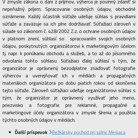
V zmysle zákona o dani z príjmov, výherca je povinný zdaniť si
nepeňažný príjem. Spracovanie osobných údajov, obchodné
oznámenie. Každý účastník súťaže udeľuje súhlas s pravidlami
súťaže a zaväzuje sa ich plne dodržiavať. Súťažiaci zároveň v
súlade so zákonom č. 428/2002 Z.z. o ochrane osobných údajov
v platnom znení, súhlasí so spracovaním svojich osobných
údajov, poskytnutých organizátorovi k marketingovým účelom
tj. napr. k ponúkaniu obchodu a služieb, a to až do písomného
odvolania tohto súhlasu. Súťažiaci ďalej súhlasí s tým, že
organizátor je oprávnený bezodplatne zriaďovať fotografie
výhercov a uverejňovať ich v médiách a propagačných
materiáloch organizátora po dobu piatich rokov od skončenia
tejto súťaže. Zároveň súťažiaci udeľuje organizátorovi súhlas s
tým, že organizátor je oprávnený využívať jeho meno,
priezvisko a fotografie pre reklamné, propagačné a
marketingové účely organizátora v zmysle šírenia a použitia
týchto osobných údajov v médiách.
Ďalší príspevok
Bežkársky pochod pri splne Mesiaca