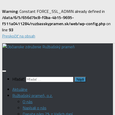
Warning
: Constant FORCE_SSL_ADMIN already defined in
/data/6/5/656d7bc8-f0ba-4b15-9695-
f511a0411284/ruzbasskypramen.sk/web/wp-config.php
on
line
93
Preskočiť na obsah
Hľadať:
Aktuálne
Ružbašský prameň, o.z.
O nás
Napísali o nás
Darujte nám 2% z Vašich daní