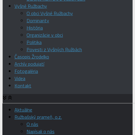
Vyšné Ružbachy
O obci Vyšné Ružbachy
Dominanty
História
Organizácie v obci
Politika
Povesti z Vyšných Ružbách
Časopis Žrodelko
Archív podujatí
Fotogaléria
Videa
Kontakt
Aktuálne
Ružbašský prameň, o.z.
O nás
Napísali o nás