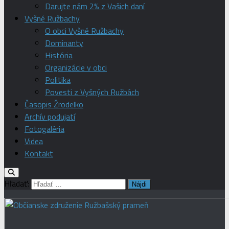
Darujte nám 2% z Vašich daní
Vyšné Ružbachy
O obci Vyšné Ružbachy
Dominanty
História
Organizácie v obci
Politika
Povesti z Vyšných Ružbách
Časopis Žrodelko
Archív podujatí
Fotogaléria
Videa
Kontakt
Hľadať: