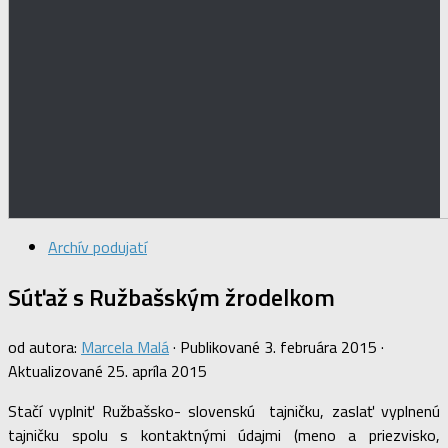
Archív podujatí
Súťaž s Ružbašským žrodelkom
od autora:
Marcela Malá
· Publikované
3. februára 2015
·
Aktualizované
25. apríla 2015
Stačí vyplniť Ružbašsko- slovenskú tajničku, zaslať vyplnenú
tajničku spolu s kontaktnými údajmi (meno a priezvisko,