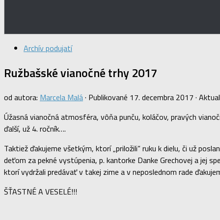
Archív podujatí
Ružbašské vianočné trhy 2017
od autora:
Marcela Malá
· Publikované
17. decembra 2017
· Aktua
Úžasná vianočná atmosféra, vôňa punču, koláčov, pravých vianočný
ďalší, už 4. ročník….
Taktiež ďakujeme všetkým, ktorí „priložili“ ruku k dielu, či už po
deťom za pekné vystúpenia, p. kantorke Danke Grechovej a jej sp
ktorí vydržali predávať v takej zime a v neposlednom rade ďakuje
ŠŤASTNÉ A VESELÉ!!!