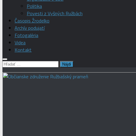
Politika
Povesti z Vyšných Ružbách
Časopis Žrodelko
Archív podujatí
Fotogaléria
Videa
Kontakt
Hľadať: