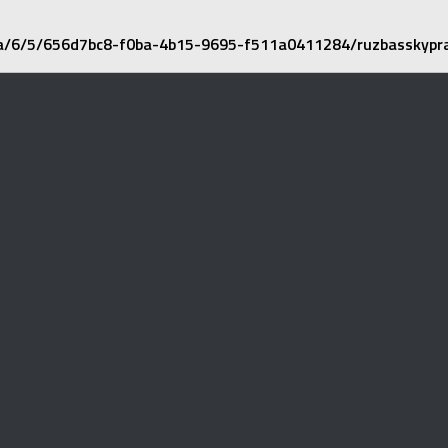
a/6/5/656d7bc8-f0ba-4b15-9695-f511a0411284/ruzbasskypr