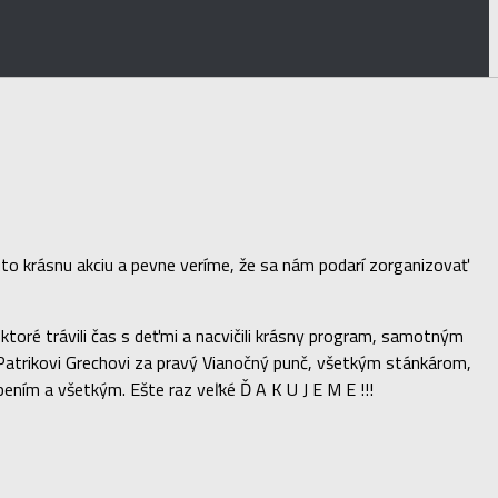
úto krásnu akciu a pevne veríme, že sa nám podarí zorganizovať
 ktoré trávili čas s deťmi a nacvičili krásny program, samotným
 Patrikovi Grechovi za pravý Vianočný punč, všetkým stánkárom,
ením a všetkým. Ešte raz veľké Ď A K U J E M E !!!