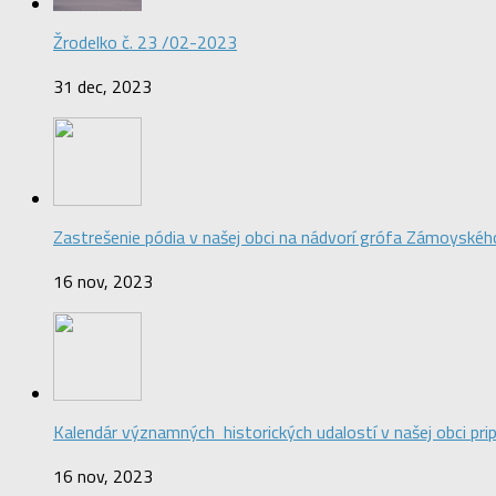
Žrodelko č. 23 /02-2023
31 dec, 2023
Zastrešenie pódia v našej obci na nádvorí grófa Zámoyskéh
16 nov, 2023
Kalendár významných historických udalostí v našej obci pr
16 nov, 2023