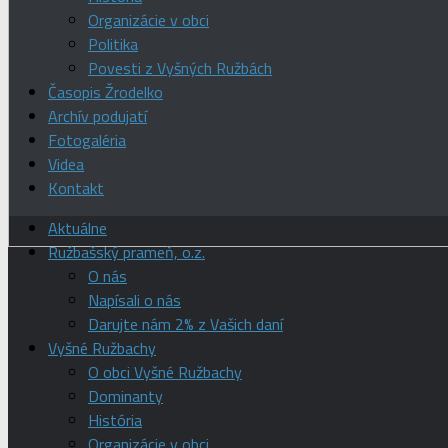
Organizácie v obci
Politika
Povesti z Vyšných Ružbách
Časopis Žrodelko
Archív podujatí
Fotogaléria
Videa
Kontakt
Aktuálne
Ružbašský prameň, o.z.
O nás
Napísali o nás
Darujte nám 2% z Vašich daní
Vyšné Ružbachy
O obci Vyšné Ružbachy
Dominanty
História
Organizácie v obci