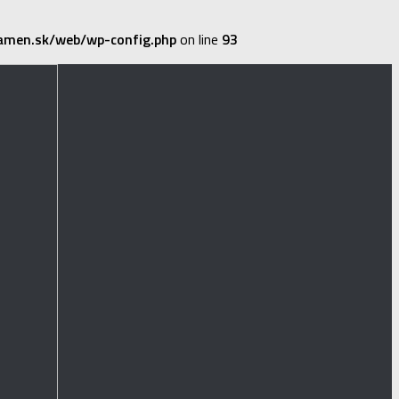
amen.sk/web/wp-config.php
on line
93