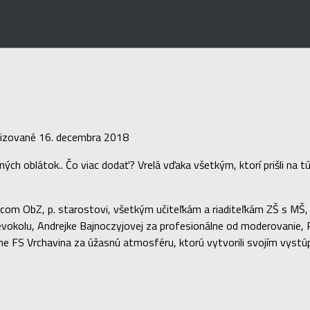
lizované
16. decembra 2018
ch oblátok.. Čo viac dodať? Vrelá vďaka všetkým, ktorí prišli na t
slancom ObZ, p. starostovi, všetkým učiteľkám a riaditeľkám ZŠ s MŠ,
evokolu, Andrejke Bajnoczyjovej za profesionálne od moderovanie,
me FS Vrchavina za úžasnú atmosféru, ktorú vytvorili svojím vystúp