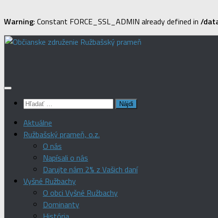
Warning
: Constant FORCE_SSL_ADMIN already defined in
/dat
Preskočiť
na
obsah
Hľadať:
Aktuálne
Ružbašský prameň, o.z.
O nás
Napísali o nás
Darujte nám 2% z Vašich daní
Vyšné Ružbachy
O obci Vyšné Ružbachy
Dominanty
História