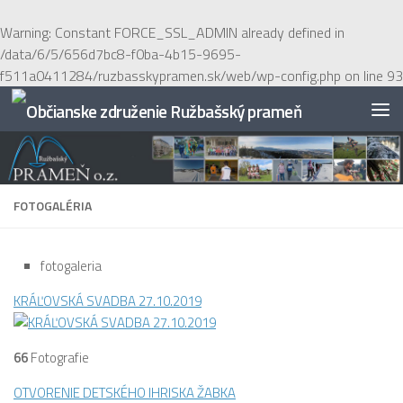
Preskočiť na obsah
Warning
: Constant FORCE_SSL_ADMIN already defined in
/data/6/5/656d7bc8-f0ba-4b15-9695-
f511a0411284/ruzbasskypramen.sk/web/wp-config.php
on line
93
FOTOGALÉRIA
fotogaleria
KRÁĽOVSKÁ SVADBA 27.10.2019
66
Fotografie
OTVORENIE DETSKÉHO IHRISKA ŽABKA