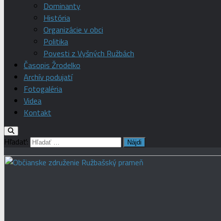
Dominanty
História
Organizácie v obci
Politika
Povesti z Vyšných Ružbách
Časopis Žrodelko
Archív podujatí
Fotogaléria
Videa
Kontakt
Hľadať: