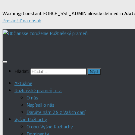
Warning
: Constant FORCE_SSL_ADMIN already defined in
/dat
Preskočiť na obsah
Hľadať:
Aktuálne
Ružbašský prameň, o.z.
O nás
Napísali o nás
Darujte nám 2% z Vašich daní
Vyšné Ružbachy
O obci Vyšné Ružbachy
Dominanty