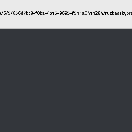
a/6/5/656d7bc8-f0ba-4b15-9695-f511a0411284/ruzbasskypr