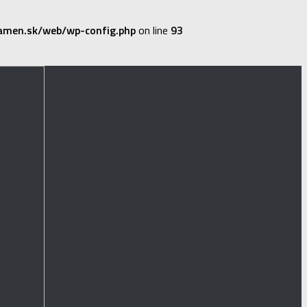
amen.sk/web/wp-config.php
on line
93