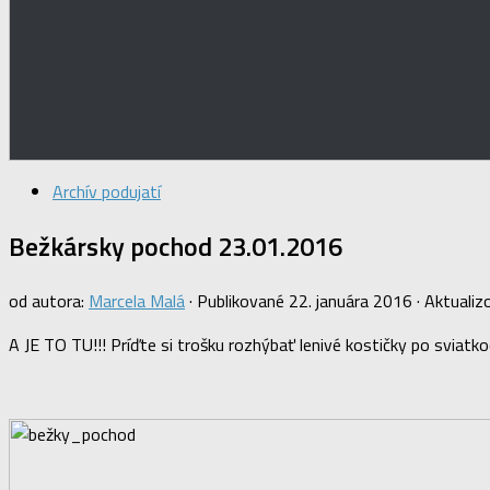
Archív podujatí
Bežkársky pochod 23.01.2016
od autora:
Marcela Malá
· Publikované
22. januára 2016
· Aktuali
A JE TO TU!!! Príďte si trošku rozhýbať lenivé kostičky po sviatk